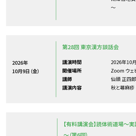
～
第28回 東京漢方談話会
講演時間
2026年10月
2026年
開催場所
Zoom ウ
10月9日（金）
講師
仙頭 正四郎
講演内容
秋と蕁麻疹
【有料講演会】読体術道場～実
～（第6回）