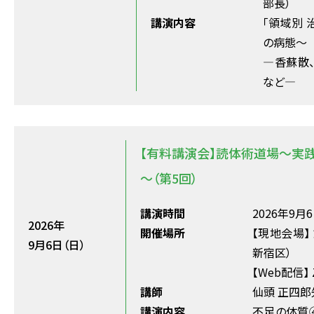
部長）
講演内容
「領域別
の病態～
―香蘇散
など―
【有料講演会】読体術道場～実
～（第5回）
講演時間
2026年9月6日
2026年
開催場所
【現地会場】
9月6日（日）
新宿区）
【Web配信】
講師
仙頭 正四郎
講演内容
不足の体質