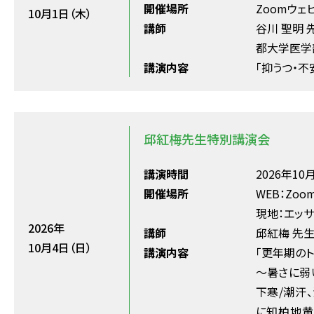
開催場所
Zoomウェ
10月1日（木）
講師
谷川 聖明 
都大学医学
講演内容
「抑うつ・不
邱紅梅先生特別講演会
講演時間
2026年10月
開催場所
WEB：Zo
現地：エッサ
2026年
講師
邱紅梅 先生
10月4日（日）
講演内容
「更年期のト
～暑さに弱
下寒/潮汗
に知柏地黄