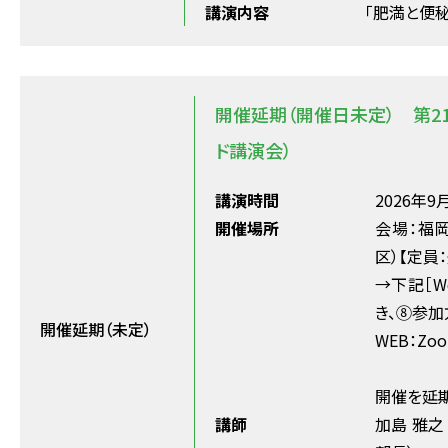
講演内容
「肥満と便
開催延期（開催日未定） 第2
ド講演会）
講演時間
2026年9月
開催場所
会場：福
区）【定員：
→下記［W
き、⑧参加
開催延期（未定）
WEB：Z
開催を延期
講師
加島 雅之