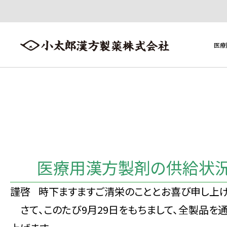
医療
医療用医薬品
医療用医薬品トップへ ≫
製品一覧
医療用漢方製剤の供給状況
添加物一覧
謹啓
時下ますますご清栄のこととお喜び申し上げ
さて、このたび9月29日をもちまして、全製品を