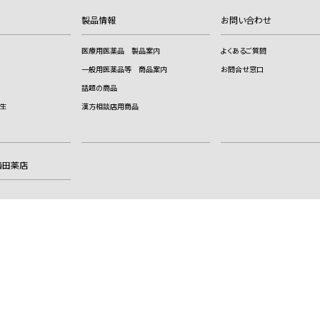
製品情報
お問い合わせ
医療用医薬品 製品案内
よくあるご質問
一般用医薬品等 商品案内
お問合せ窓口
話題の商品
生
漢方相談店用商品
梅田薬店
サイトのご利用に際して
サイトマップ
漢方薬に使われる
特殊文字について