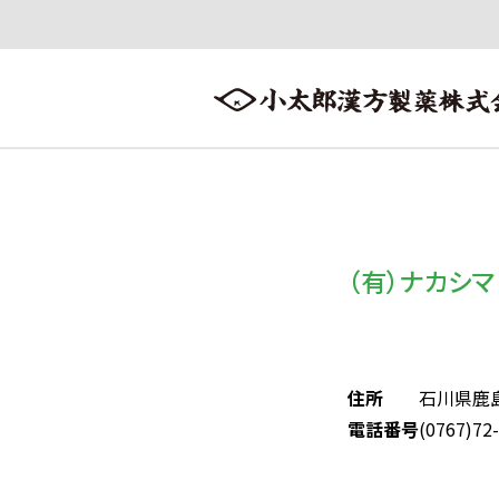
会社案内
漢方情報
製品情報
会社案内トップへ ≫
漢方情報トップへ ≫
製品情報トップへ ≫
（有）ナカシ
住所
石川県鹿
電話番号
(0767)72