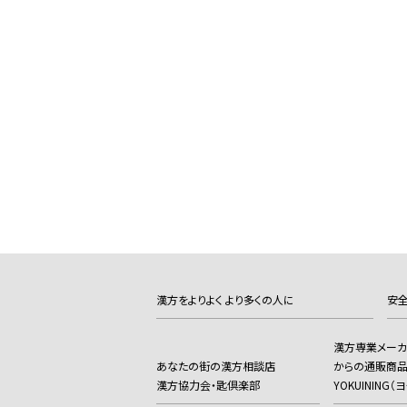
漢方をよりよく より多くの人に
安全
漢方専業メー
あなたの街の漢方相談店
からの通販商
漢方協力会・匙倶楽部
YOKUINING