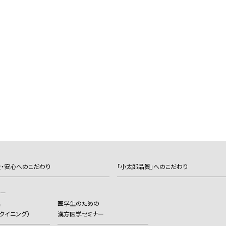
・安心へのこだわり
「小太郎品質」へのこだわり
カー
品
医学生のための
（ヨクイニング）
漢方医学セミナー