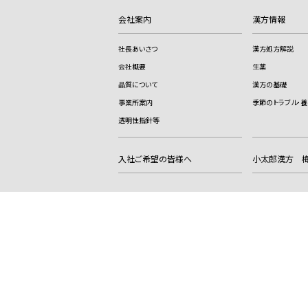
会社案内
漢方情報
社長あいさつ
漢方処方解説
会社概要
生薬
品質について
漢方の基礎
事業所案内
季節のトラブル・養
透明性指針等
入社ご希望の皆様へ
小太郎漢方 