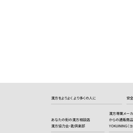
漢方をよりよく より多くの人に
安全
漢方専業メー
あなたの街の漢方相談店
からの通販商
漢方協力会・匙倶楽部
YOKUINING