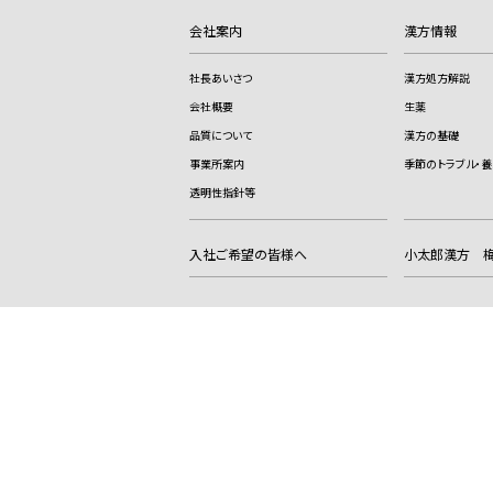
会社案内
漢方情報
社長あいさつ
漢方処方解説
会社概要
生薬
品質について
漢方の基礎
事業所案内
季節のトラブル・養
透明性指針等
入社ご希望の皆様へ
小太郎漢方 