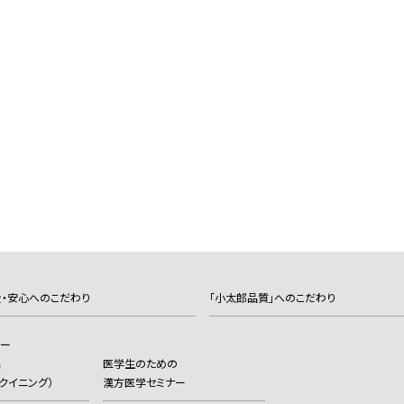
・安心へのこだわり
「小太郎品質」へのこだわり
カー
品
医学生のための
（ヨクイニング）
漢方医学セミナー