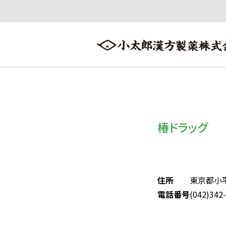
会社案内
漢方情報
製品情報
会社案内トップへ ≫
漢方情報トップへ ≫
製品情報トップへ ≫
椿ドラッグ
住所
東京都小
電話番号
(042)342