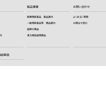
製品情報
お問い合わせ
医療用医薬品 製品案内
よくあるご質問
一般用医薬品等 商品案内
お問合せ窓口
話題の商品
生
漢方相談店用商品
梅田薬店
サイトのご利用に際して
サイトマップ
漢方薬に使われる
特殊文字について