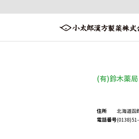
会社案内
漢方情報
製品情報
会社案内トップへ ≫
漢方情報トップへ ≫
製品情報トップへ ≫
(有)鈴木薬局
住所
北海道函
電話番号
(0138)51