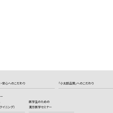
・安心へのこだわり
「小太郎品質」へのこだわり
カー
品
医学生のための
（ヨクイニング）
漢方医学セミナー