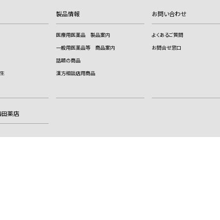
製品情報
お問い合わせ
医療用医薬品 製品案内
よくあるご質問
一般用医薬品等 商品案内
お問合せ窓口
話題の商品
生
漢方相談店用商品
梅田薬店
サイトのご利用に際して
サイトマップ
漢方薬に使われる
特殊文字について