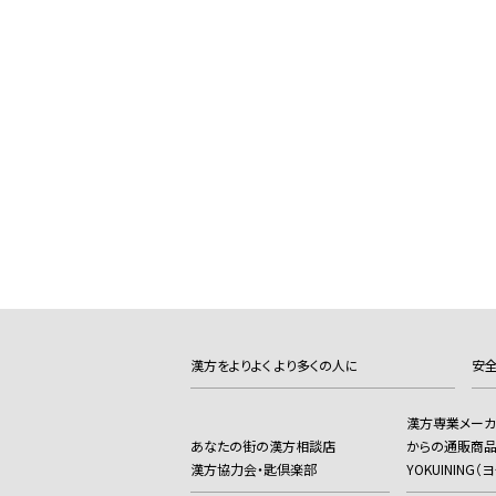
漢方をよりよく より多くの人に
安全
漢方専業メー
あなたの街の漢方相談店
からの通販商
漢方協力会・匙倶楽部
YOKUINING