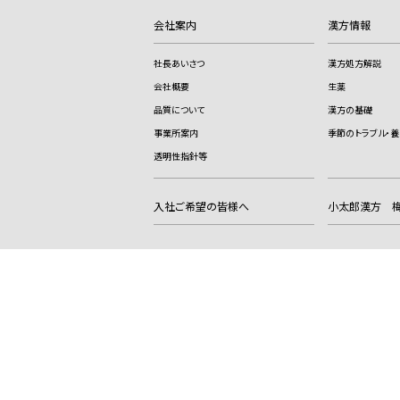
会社案内
漢方情報
社長あいさつ
漢方処方解説
会社概要
生薬
品質について
漢方の基礎
事業所案内
季節のトラブル・養
透明性指針等
入社ご希望の皆様へ
小太郎漢方 