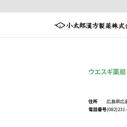
会社案内
漢方情報
製品情報
会社案内トップへ ≫
漢方情報トップへ ≫
製品情報トップへ ≫
ウエスギ薬局
住所
広島県広
電話番号
(082)231