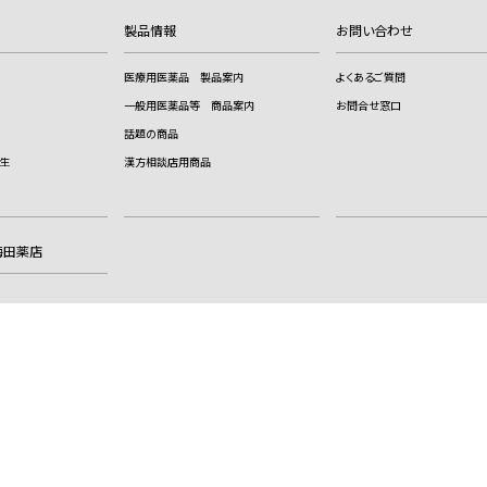
製品情報
お問い合わせ
医療用医薬品 製品案内
よくあるご質問
一般用医薬品等 商品案内
お問合せ窓口
話題の商品
生
漢方相談店用商品
梅田薬店
サイトのご利用に際して
サイトマップ
漢方薬に使われる
特殊文字について