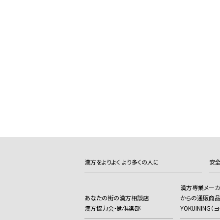
漢方をよりよく より多くの人に
安全
漢方専業メー
あなたの街の漢方相談店
からの通販商
漢方協力会・匙倶楽部
YOKUINING