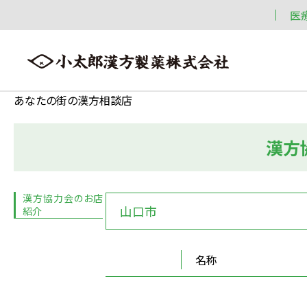
医
あなたの街の漢方相談店
漢方
会社案内
漢方情報
製品情報
会社案内トップへ ≫
漢方情報トップへ ≫
製品情報トップへ ≫
漢方協力会のお店
山口市
紹介
名称