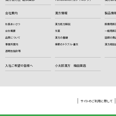
会社案内
漢方情報
製品情
社長あいさつ
漢方処方解説
医療用医
会社概要
生薬
一般用医
品質について
漢方の基礎
話題の商
事業所案内
季節のトラブル・養生
漢方相談
透明性指針等
入社ご希望の皆様へ
小太郎漢方 梅田薬店
サイトのご利用に際して