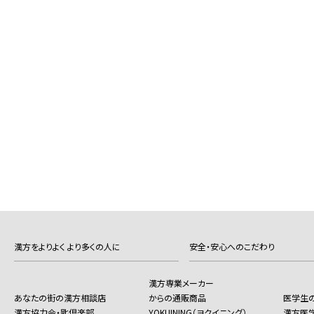
漢方をよりよく より多くの人に
安全・安心へのこだわり
漢方専業メーカー
あなたの街の漢方相談店
からの通販商品
医学生
漢方協力会・匙倶楽部
YOKUINING（ヨクイニング）
漢方医