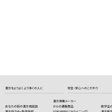
漢方をよりよく より多くの人に
安全・安心へのこだわり
漢方専業メーカー
あなたの街の漢方相談店
からの通販商品
医学生
漢方協力会・匙倶楽部
YOKUINING（ヨクイニング）
漢方医