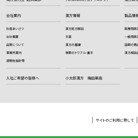
会社案内
漢方情報
製品情
社長あいさつ
漢方処方解説
医療用医
会社概要
生薬
一般用医
品質について
漢方の基礎
話題の商
事業所案内
季節のトラブル・養生
漢方相談
透明性指針等
入社ご希望の皆様へ
小太郎漢方 梅田薬店
サイトのご利用に際して