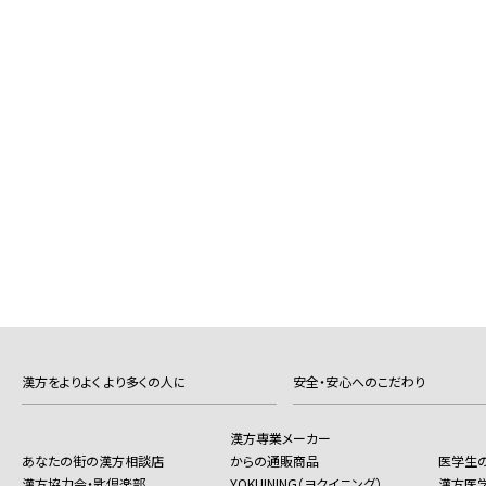
漢方をよりよく より多くの人に
安全・安心へのこだわり
漢方専業メーカー
あなたの街の漢方相談店
からの通販商品
医学生
漢方協力会・匙倶楽部
YOKUINING（ヨクイニング）
漢方医