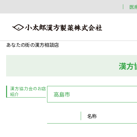
医
あなたの街の漢方相談店
漢方
会社案内
漢方情報
製品情報
会社案内トップへ ≫
漢方情報トップへ ≫
製品情報トップへ ≫
漢方協力会のお店
高島市
紹介
名称