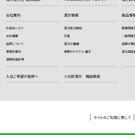
会社案内
漢方情報
製品情
社長あいさつ
漢方処方解説
医療用医
会社概要
生薬
一般用医
品質について
漢方の基礎
話題の商
事業所案内
季節のトラブル・養生
漢方相談
透明性指針等
入社ご希望の皆様へ
小太郎漢方 梅田薬店
サイトのご利用に際して