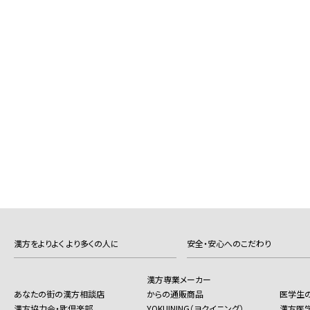
漢方をよりよく より多くの人に
安全・安心へのこだわり
漢方専業メーカー
あなたの街の漢方相談店
からの通販商品
医学生
漢方協力会・匙倶楽部
YOKUINING（ヨクイニング）
漢方医