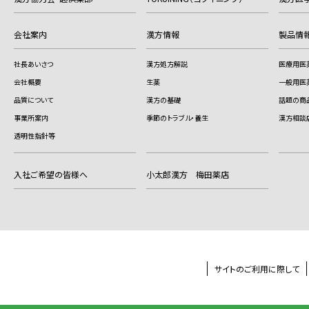
会社案内
漢方情報
製品情
社長あいさつ
漢方処方解説
医療用医
会社概要
生薬
一般用医
品質について
漢方の基礎
話題の商
事業所案内
季節のトラブル・養生
漢方相談
透明性指針等
入社ご希望の皆様へ
小太郎漢方 梅田薬店
サイトのご利用に際して