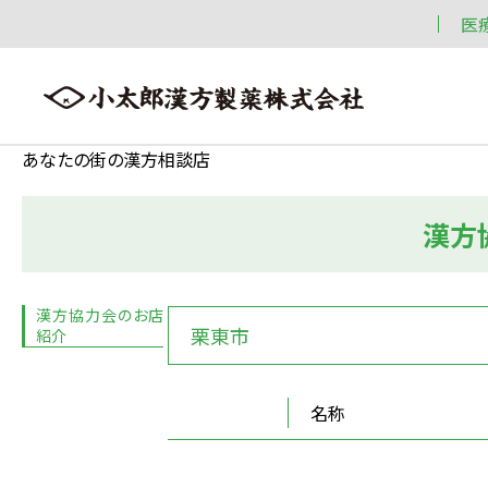
医
あなたの街の漢方相談店
漢方
会社案内
漢方情報
製品情報
会社案内トップへ ≫
漢方情報トップへ ≫
製品情報トップへ ≫
漢方協力会のお店
栗東市
紹介
名称