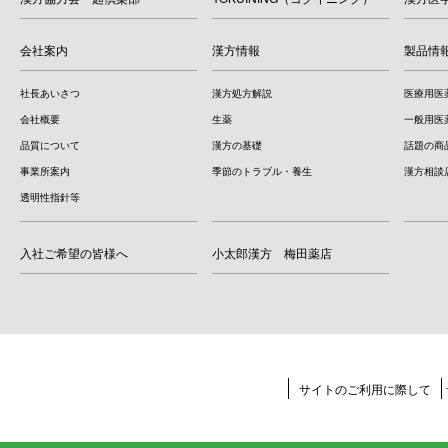
会社案内
漢方情報
製品情
社長あいさつ
漢方処方解説
医療用医
会社概要
生薬
一般用医
品質について
漢方の基礎
話題の商
事業所案内
季節のトラブル・養生
漢方相談
透明性指針等
入社ご希望の皆様へ
小太郎漢方 梅田薬店
サイトのご利用に際して