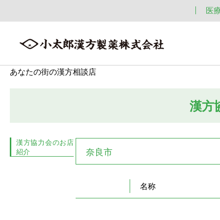
医
あなたの街の漢方相談店
漢方
会社案内
漢方情報
製品情報
会社案内トップへ ≫
漢方情報トップへ ≫
製品情報トップへ ≫
漢方協力会のお店
奈良市
紹介
名称