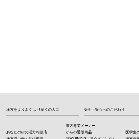
漢方をよりよく より多くの人に
安全・安心へのこだわり
漢方専業メーカー
あなたの街の漢方相談店
からの通販商品
医学生
漢方協力会・匙倶楽部
YOKUINING（ヨクイニング）
漢方医