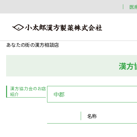
医
あなたの街の漢方相談店
漢方
会社案内
漢方情報
製品情報
会社案内トップへ ≫
漢方情報トップへ ≫
製品情報トップへ ≫
漢方協力会のお店
中郡
紹介
名称