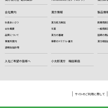
会社案内
漢方情報
製品情
社長あいさつ
漢方処方解説
医療用医
会社概要
生薬
一般用医
品質について
漢方の基礎
話題の商
事業所案内
季節のトラブル・養生
漢方相談
透明性指針等
入社ご希望の皆様へ
小太郎漢方 梅田薬店
サイトのご利用に際して