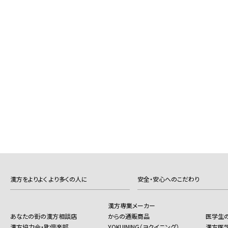
漢方をよりよく より多くの人に
安全・安心へのこだわり
漢方専業メーカー
あなたの街の漢方相談店
からの通販商品
医学生
漢方協力会・匙倶楽部
YOKUINING（ヨクイニング）
漢方医