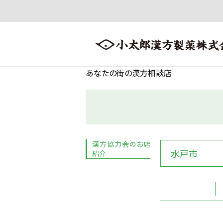
あなたの街の漢方相談店
会社案内
漢方情報
製品情報
会社案内トップへ ≫
漢方情報トップへ ≫
製品情報トップへ ≫
漢方協力会のお店
水戸市
紹介