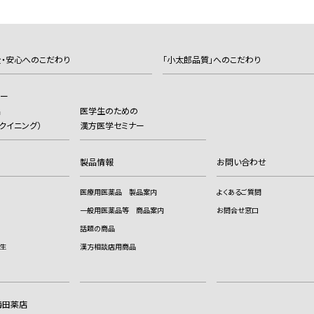
・安心へのこだわり
「小太郎品質」へのこだわり
カー
品
医学生のための
（ヨクイニング）
漢方医学セミナー
製品情報
お問い合わせ
医療用医薬品 製品案内
よくあるご質問
一般用医薬品等 商品案内
お問合せ窓口
話題の商品
生
漢方相談店用商品
梅田薬店