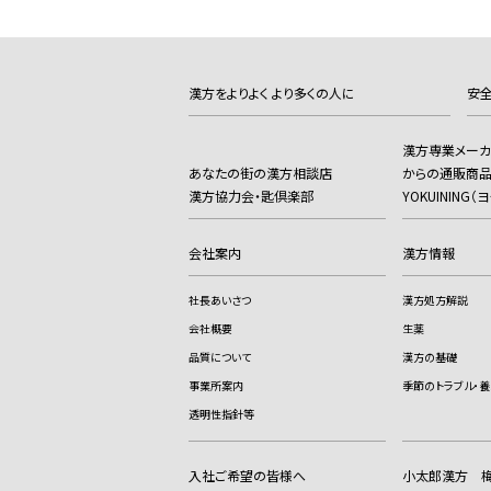
漢方をよりよく より多くの人に
安全
漢方専業メー
あなたの街の漢方相談店
からの通販商
漢方協力会・匙倶楽部
YOKUINING
会社案内
漢方情報
社長あいさつ
漢方処方解説
会社概要
生薬
品質について
漢方の基礎
事業所案内
季節のトラブル・養
透明性指針等
入社ご希望の皆様へ
小太郎漢方 