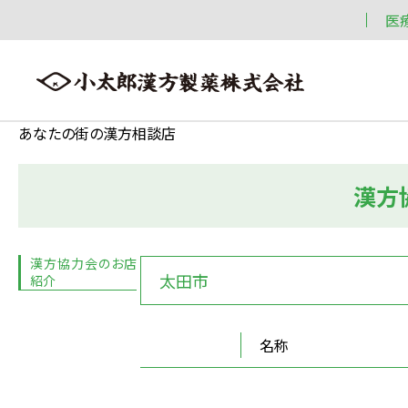
医
あなたの街の漢方相談店
漢方
会社案内
漢方情報
製品情報
会社案内トップへ ≫
漢方情報トップへ ≫
製品情報トップへ ≫
漢方協力会のお店
太田市
紹介
名称