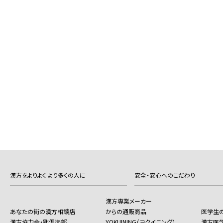
漢方をよりよく より多くの人に
安全・安心へのこだわり
漢方専業メーカー
あなたの街の漢方相談店
からの通販商品
医学生
漢方協力会・匙倶楽部
YOKUINING（ヨクイニング）
漢方医