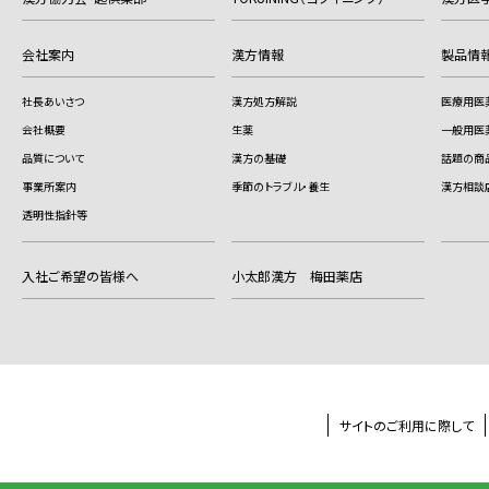
会社案内
漢方情報
製品情
社長あいさつ
漢方処方解説
医療用医
会社概要
生薬
一般用医
品質について
漢方の基礎
話題の商
事業所案内
季節のトラブル・養生
漢方相談
透明性指針等
入社ご希望の皆様へ
小太郎漢方 梅田薬店
サイトのご利用に際して