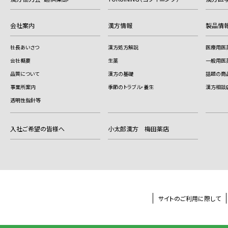
会社案内
漢方情報
製品情
社長あいさつ
漢方処方解説
医療用医
会社概要
生薬
一般用医
品質について
漢方の基礎
話題の商
事業所案内
季節のトラブル・養生
漢方相談
透明性指針等
入社ご希望の皆様へ
小太郎漢方 梅田薬店
サイトのご利用に際して