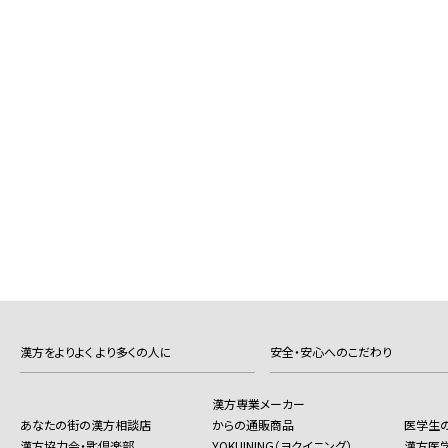
漢方をよりよく より多くの人に
安全・安心へのこだわり
漢方専業メーカー
あなたの街の漢方相談店
からの通販商品
医学生
漢方協力会・匙倶楽部
YOKUINING（ヨクイニング）
漢方医