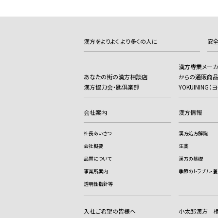
漢方をよりよく より多くの人に
安全
漢方専業メー
あなたの街の漢方相談店
からの通販商
漢方協力会・匙倶楽部
YOKUINING
会社案内
漢方情報
社長あいさつ
漢方処方解説
会社概要
生薬
品質について
漢方の基礎
事業所案内
季節のトラブル・養
透明性指針等
入社ご希望の皆様へ
小太郎漢方 