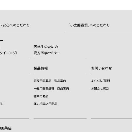
・安心へのこだわり
「小太郎品質」へのこだわり
カー
品
医学生のための
（ヨクイニング）
漢方医学セミナー
製品情報
お問い合わせ
医療用医薬品 製品案内
よくあるご質問
一般用医薬品等 商品案内
お問合せ窓口
話題の商品
生
漢方相談店用商品
梅田薬店