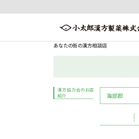
あなたの街の漢方相談店
会社案内
漢方情報
製品情報
会社案内トップへ ≫
漢方情報トップへ ≫
製品情報トップへ ≫
漢方協力会のお店
海部郡
紹介