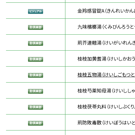
金羚感冒錠A（きんれいかん
九味檳榔湯（くみびんろうと
荊芥連翹湯（けいがいれんぎ
桂枝加黄耆湯（けいしかおう
桂枝五物湯（けいしごもつと
桂枝芍薬知母湯（けいししゃ
桂枝茯苓丸料（けいしぶくり
荊防敗毒散（けいぼうはいど