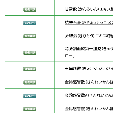
甘露飲（かんろいん）エキス
桔梗石膏（ききょうせっこう）
帰脾湯（きひとう）エキス細粒
芎帰調血飲第一加減（きゅう
ロー」
玉屏風散（ぎょくへいふうさ
金羚感冒散（きんれいかんぼ
金羚感冒散A（きんれいかん
金羚感冒錠（きんれいかんぼ