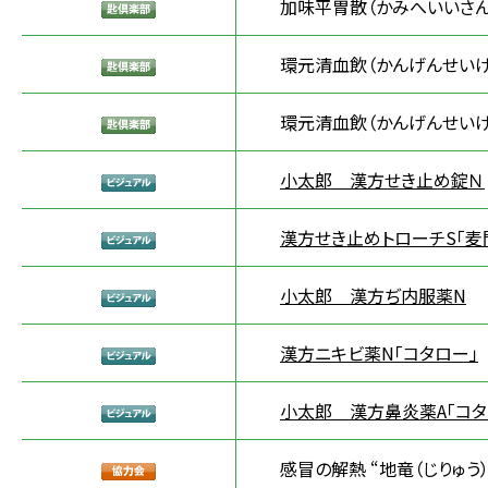
加味平胃散（かみへいいさん
環元清血飲（かんげんせいけ
環元清血飲（かんげんせいけ
小太郎 漢方せき止め錠Ｎ
漢方せき止めトローチS「麦
小太郎 漢方ぢ内服薬N
漢方ニキビ薬N「コタロー」
小太郎 漢方鼻炎薬A「コタ
感冒の解熱 “地竜（じりゅう）