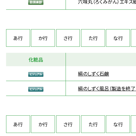
六味丸（ろくみがん）エキス
あ行
か行
さ行
た行
な行
化粧品
絹のしずく石鹸
絹のしずく風呂（製造を終了
あ行
か行
さ行
た行
な行