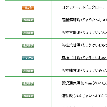
ロクミナールＮ「コタロー」
竜胆瀉肝湯（りゅうたんしゃ
苓桂甘棗湯（りょうけいかん
苓桂朮甘湯（りょうけいじゅ
苓桂朮甘湯（りょうけいじゅ
苓桂味甘湯（りょうけいみかん
麗沢通気湯加辛夷（れいたく
連珠飲（れんじゅいん）エキス