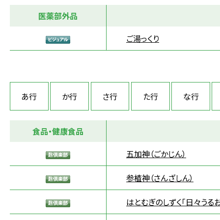
医薬部外品
ご湯っくり
あ行
か行
さ行
た行
な行
食品・健康食品
五加神（ごかじん）
参楂神（さんざしん）
はとむぎのしずく「日々うる