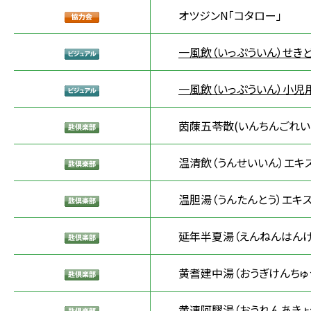
オツジンN「コタロー」
一風飲（いっぷういん）せき
一風飲（いっぷういん）小児
茵蔯五苓散(いんちんごれい
温清飲（うんせいいん）エキ
温胆湯（うんたんとう）エキス
延年半夏湯（えんねんはんげ
黄耆建中湯（おうぎけんちゅ
黄連阿膠湯（おうれんあきょ