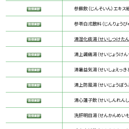
参蘇飲（じんそいん）エキス
参苓白朮散料（じんりょうびゃ
清湿化痰湯（せいしつけたん
清上蠲痛湯（せいじょうけん
清暑益気湯（せいしょえっき
清上防風湯（せいじょうぼう
清心蓮子飲（せいしんれんし
洗肝明目湯（せんかんめいも