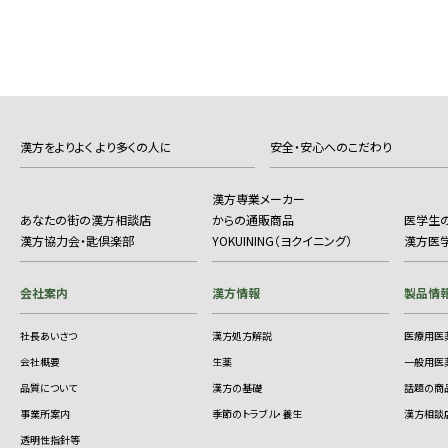
漢方をよりよく より多くの人に
安全・安心へのこだわり
漢方専業メーカー
あなたの街の漢方相談店
からの通販商品
医学生
漢方協力会・匙倶楽部
YOKUINING（ヨクイニング）
漢方医
会社案内
漢方情報
製品情
社長あいさつ
漢方処方解説
医療用医
会社概要
生薬
一般用医
品質について
漢方の基礎
話題の商
事業所案内
季節のトラブル・養生
漢方相談
透明性指針等