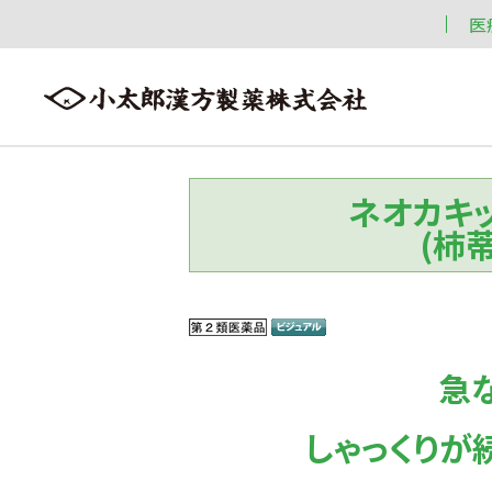
医
ネオカキ
会社案内
漢方情報
製品情報
(柿
会社案内トップへ ≫
漢方情報トップへ ≫
製品情報トップへ ≫
急
しゃっくりが