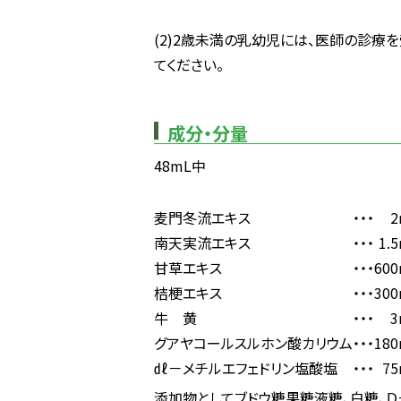
(2)2歳未満の乳幼児には、医師の診療
てください。
成分・分量
48mL中
麦門冬流エキス
・・・
2
南天実流エキス
・・・
1.
甘草エキス
・・・
60
桔梗エキス
・・・
30
牛 黄
・・・
3
グアヤコールスルホン酸カリウム
・・・
18
㎗－メチルエフェドリン塩酸塩
・・・
75
添加物としてブドウ糖果糖液糖、白糖、Ｄ