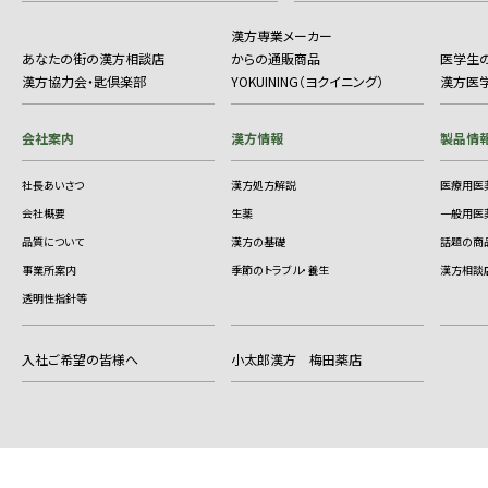
漢方専業メーカー
あなたの街の漢方相談店
からの通販商品
医学生
漢方協力会・匙倶楽部
YOKUINING（ヨクイニング）
漢方医
会社案内
漢方情報
製品情
社長あいさつ
漢方処方解説
医療用医
会社概要
生薬
一般用医
品質について
漢方の基礎
話題の商
事業所案内
季節のトラブル・養生
漢方相談
透明性指針等
入社ご希望の皆様へ
小太郎漢方 梅田薬店