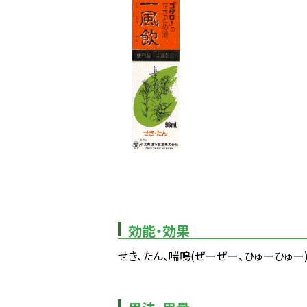
効能・効果
せき、たん、喘鳴(ぜーぜー、ひゅーひゅー