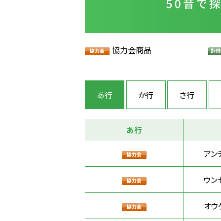
協力会商品
あ行
か行
さ行
あ行
アン
ウン
オウ