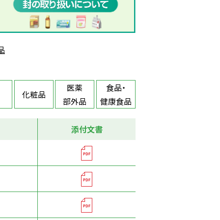
品
医薬
食品・
化粧品
部外品
健康食品
添付文書