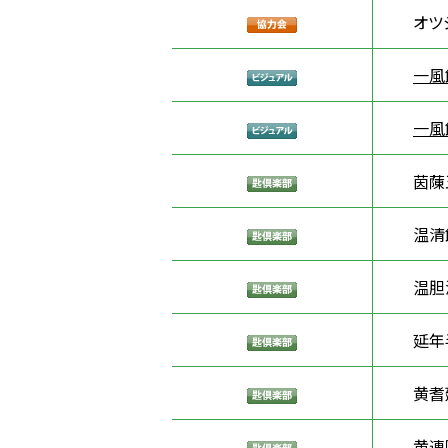
オツ
一風
一風
茵蔯
温清
温胆
延年
黄耆
黄連