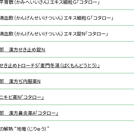
平胃散（かみへいいさん）エキス細粒Ｇ「コタロー」
清血飲（かんげんせいけついん）エキス細粒Ｇ「コタロー」
清血飲（かんげんせいけついん）エキス錠N「コタロー」
郎 漢方せき止め錠Ｎ
せき止めトローチS「麦門冬湯（ばくもんどうとう）」
郎 漢方ぢ内服薬N
ニキビ薬N「コタロー」
郎 漢方鼻炎薬A「コタロー」
の解熱 “地竜（じりゅう）”