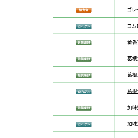
ゴレ
コム
藿香
葛根
葛根
葛根
加味
加味