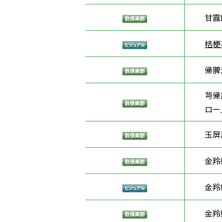
甘露
桔梗
帰脾
芎帰
ロー
玉屏
金羚
金羚
金羚