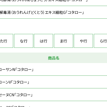
解毒湯（おうれんげどくとう）エキス細粒G「コタロー」
た行
な行
は行
ま行
や行
ら行
商品名
コーサンN「コタロー」
コーンV「コタロー」
セーヌCN「コタロー」