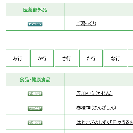
医薬部外品
ご湯っくり
あ行
か行
さ行
た行
な行
食品・健康食品
五加神（ごかじん）
参楂神（さんざしん）
はとむぎのしずく「日々うる