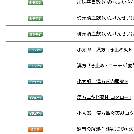
加味平胃散（かみへいいさん
環元清血飲（かんげんせいけ
環元清血飲（かんげんせいけ
小太郎 漢方せき止め錠Ｎ
漢方せき止めトローチS「麦
小太郎 漢方ぢ内服薬N
漢方ニキビ薬N「コタロー」
小太郎 漢方鼻炎薬A「コタ
感冒の解熱 “地竜（じりゅう）