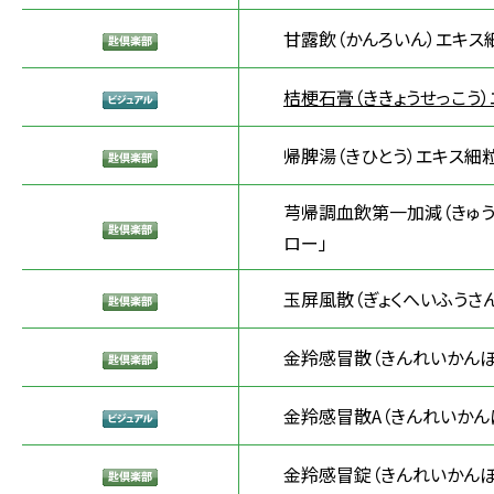
甘露飲（かんろいん）エキス
桔梗石膏（ききょうせっこう）
帰脾湯（きひとう）エキス細粒
芎帰調血飲第一加減（きゅう
ロー」
玉屏風散（ぎょくへいふうさ
金羚感冒散（きんれいかんぼ
金羚感冒散A（きんれいかん
金羚感冒錠（きんれいかんぼ