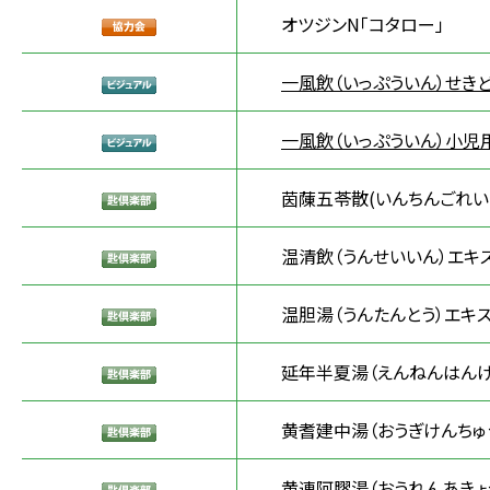
オツジンN「コタロー」
一風飲（いっぷういん）せき
一風飲（いっぷういん）小児
茵蔯五苓散(いんちんごれい
温清飲（うんせいいん）エキ
温胆湯（うんたんとう）エキス
延年半夏湯（えんねんはんげ
黄耆建中湯（おうぎけんちゅ
黄連阿膠湯（おうれんあきょ