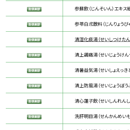
参蘇飲（じんそいん）エキス
参苓白朮散料（じんりょうびゃ
清湿化痰湯（せいしつけたん
清上蠲痛湯（せいじょうけん
清暑益気湯（せいしょえっき
清上防風湯（せいじょうぼう
清心蓮子飲（せいしんれんし
洗肝明目湯（せんかんめいも