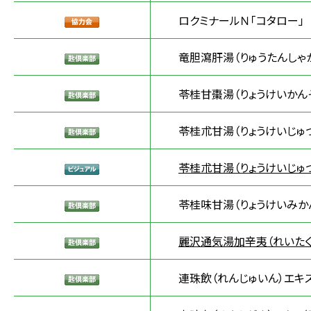
ロクミナールＮ「コタロー」
竜胆瀉肝湯（りゅうたんしゃ
苓桂甘棗湯（りょうけいかん
苓桂朮甘湯（りょうけいじゅ
苓桂朮甘湯（りょうけいじゅ
苓桂味甘湯（りょうけいみかん
麗沢通気湯加辛夷（れいたく
連珠飲（れんじゅいん）エキス