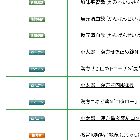
加味平胃散（かみへいいさん
環元清血飲（かんげんせいけ
環元清血飲（かんげんせいけ
小太郎 漢方せき止め錠Ｎ
漢方せき止めトローチS「麦
小太郎 漢方ぢ内服薬N
漢方ニキビ薬N「コタロー」
小太郎 漢方鼻炎薬A「コタ
感冒の解熱 “地竜（じりゅう）