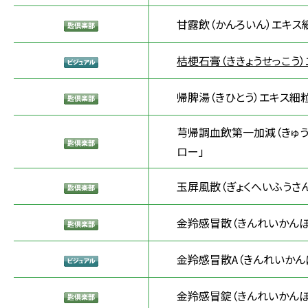
甘露飲（かんろいん）エキス
桔梗石膏（ききょうせっこう）
帰脾湯（きひとう）エキス細粒
芎帰調血飲第一加減（きゅう
ロー」
玉屏風散（ぎょくへいふうさ
金羚感冒散（きんれいかんぼ
金羚感冒散A（きんれいかん
金羚感冒錠（きんれいかんぼ