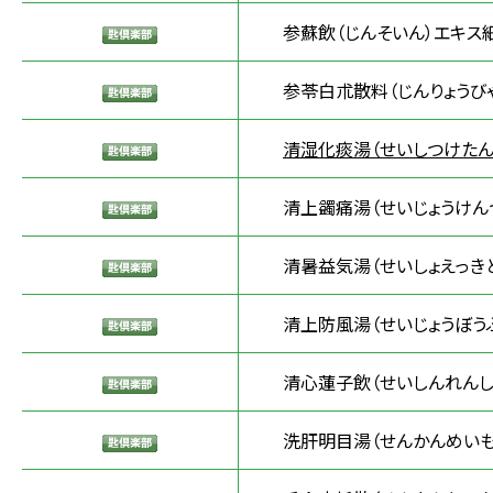
参蘇飲（じんそいん）エキス
参苓白朮散料（じんりょうびゃ
清湿化痰湯（せいしつけたん
清上蠲痛湯（せいじょうけん
清暑益気湯（せいしょえっき
清上防風湯（せいじょうぼう
清心蓮子飲（せいしんれんし
洗肝明目湯（せんかんめいも