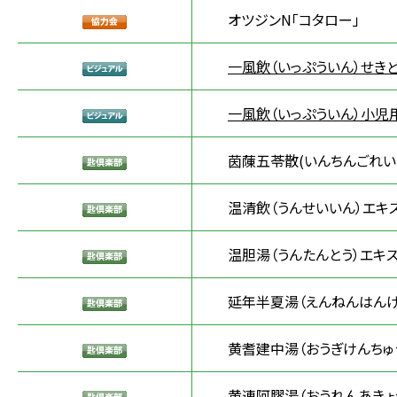
オツジンN「コタロー」
一風飲（いっぷういん）せき
一風飲（いっぷういん）小児
茵蔯五苓散(いんちんごれい
温清飲（うんせいいん）エキ
温胆湯（うんたんとう）エキス
延年半夏湯（えんねんはんげ
黄耆建中湯（おうぎけんちゅ
黄連阿膠湯（おうれんあきょ