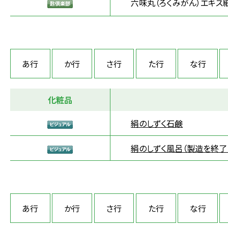
六味丸（ろくみがん）エキス
あ行
か行
さ行
た行
な行
化粧品
絹のしずく石鹸
絹のしずく風呂（製造を終了
あ行
か行
さ行
た行
な行