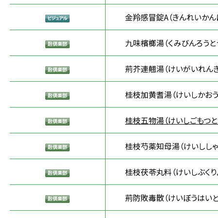
金羚感冒錠A（きんれいかん
九味檳榔湯（くみびんろうと
荊芥連翹湯（けいがいれんぎ
桂枝加黄耆湯（けいしかおう
桂枝五物湯（けいしごもつと
桂枝芍薬知母湯（けいししゃ
桂枝茯苓丸料（けいしぶくり
荊防敗毒散（けいぼうはいど