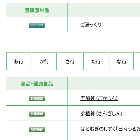
医薬部外品
ご湯っくり
あ行
か行
さ行
た行
な行
食品・健康食品
五加神（ごかじん）
参楂神（さんざしん）
はとむぎのしずく「日々うる