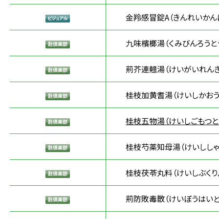
金羚感冒錠A（きんれいかん
九味檳榔湯（くみびんろうと
荊芥連翹湯（けいがいれんぎ
桂枝加黄耆湯（けいしかおう
桂枝五物湯（けいしごもつと
桂枝芍薬知母湯（けいししゃ
桂枝茯苓丸料（けいしぶくり
荊防敗毒散（けいぼうはいど