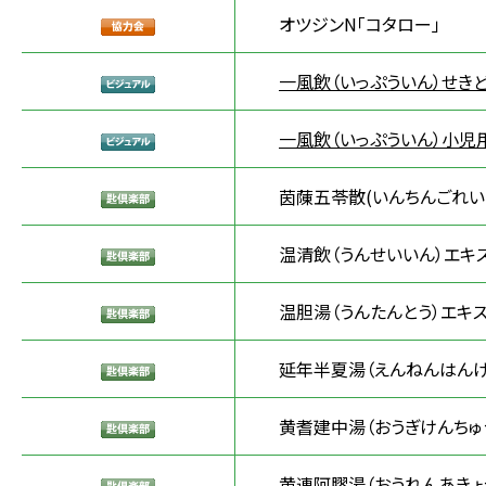
オツジンN「コタロー」
一風飲（いっぷういん）せき
一風飲（いっぷういん）小児
茵蔯五苓散(いんちんごれい
温清飲（うんせいいん）エキ
温胆湯（うんたんとう）エキス
延年半夏湯（えんねんはんげ
黄耆建中湯（おうぎけんちゅ
黄連阿膠湯（おうれんあきょ