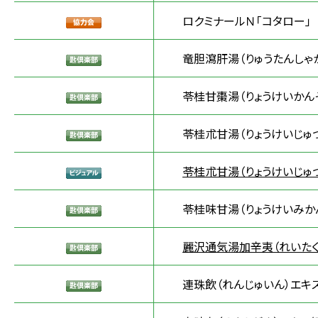
ロクミナールＮ「コタロー」
竜胆瀉肝湯（りゅうたんしゃ
苓桂甘棗湯（りょうけいかん
苓桂朮甘湯（りょうけいじゅ
苓桂朮甘湯（りょうけいじゅ
苓桂味甘湯（りょうけいみかん
麗沢通気湯加辛夷（れいたく
連珠飲（れんじゅいん）エキス