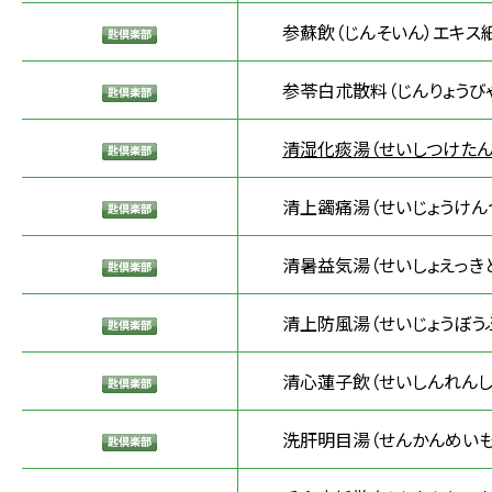
参蘇飲（じんそいん）エキス
参苓白朮散料（じんりょうびゃ
清湿化痰湯（せいしつけたん
清上蠲痛湯（せいじょうけん
清暑益気湯（せいしょえっき
清上防風湯（せいじょうぼう
清心蓮子飲（せいしんれんし
洗肝明目湯（せんかんめいも