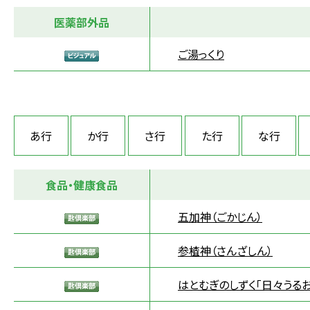
医薬部外品
ご湯っくり
あ行
か行
さ行
た行
な行
食品・健康食品
五加神（ごかじん）
参楂神（さんざしん）
はとむぎのしずく「日々うる