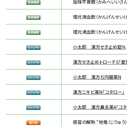
加味平胃散（かみへいいさん
環元清血飲（かんげんせいけ
環元清血飲（かんげんせいけ
小太郎 漢方せき止め錠Ｎ
漢方せき止めトローチS「麦
小太郎 漢方ぢ内服薬N
漢方ニキビ薬N「コタロー」
小太郎 漢方鼻炎薬A「コタ
感冒の解熱 “地竜（じりゅう）