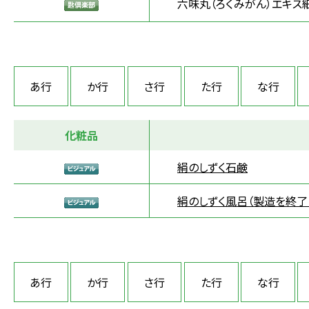
六味丸（ろくみがん）エキス
あ行
か行
さ行
た行
な行
化粧品
絹のしずく石鹸
絹のしずく風呂（製造を終了
あ行
か行
さ行
た行
な行