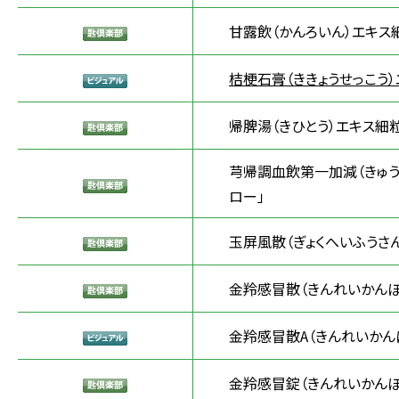
甘露飲（かんろいん）エキス
桔梗石膏（ききょうせっこう）
帰脾湯（きひとう）エキス細粒
芎帰調血飲第一加減（きゅう
ロー」
玉屏風散（ぎょくへいふうさ
金羚感冒散（きんれいかんぼ
金羚感冒散A（きんれいかん
金羚感冒錠（きんれいかんぼ