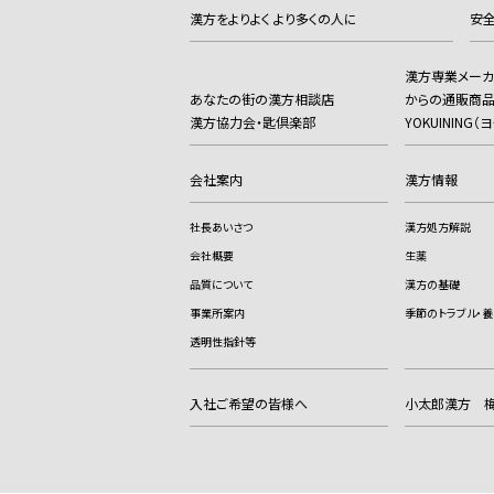
漢方をよりよく より多くの人に
安全
漢方専業メー
あなたの街の漢方相談店
からの通販商
漢方協力会・匙倶楽部
YOKUINING
会社案内
漢方情報
社長あいさつ
漢方処方解説
会社概要
生薬
品質について
漢方の基礎
事業所案内
季節のトラブル・養
透明性指針等
入社ご希望の皆様へ
小太郎漢方 