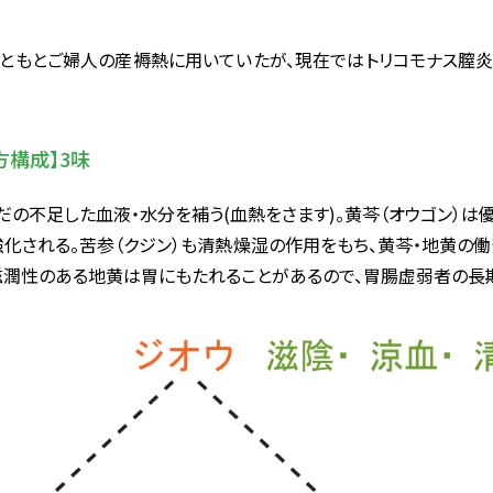
もともとご婦人の産褥熱に用いていたが、現在ではトリコモナス膣
方構成】3味
だの不足した血液・水分を補う(血熱をさます)。黄芩（オウゴン）
化される。苦参（クジン）も清熱燥湿の作用をもち、黄芩・地黄の
滋潤性のある地黄は胃にもたれることがあるので、胃腸虚弱者の長