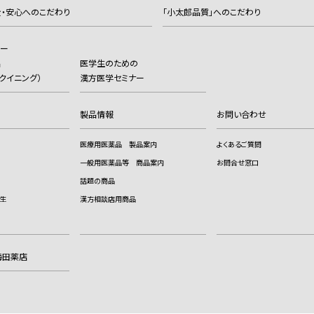
・安心へのこだわり
「小太郎品質」へのこだわり
カー
品
医学生のための
（ヨクイニング）
漢方医学セミナー
製品情報
お問い合わせ
医療用医薬品 製品案内
よくあるご質問
一般用医薬品等 商品案内
お問合せ窓口
話題の商品
生
漢方相談店用商品
梅田薬店