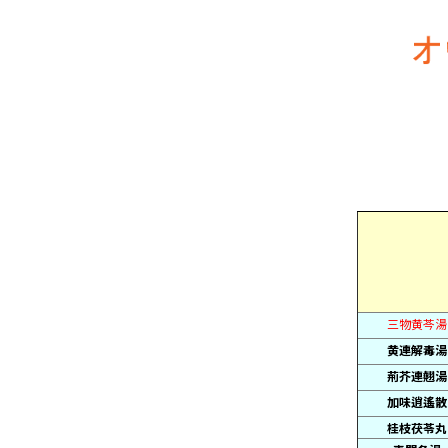
三物黄芩湯
黄連解毒湯
荊芥連翹湯
加味逍遙散
桂枝茯苓丸