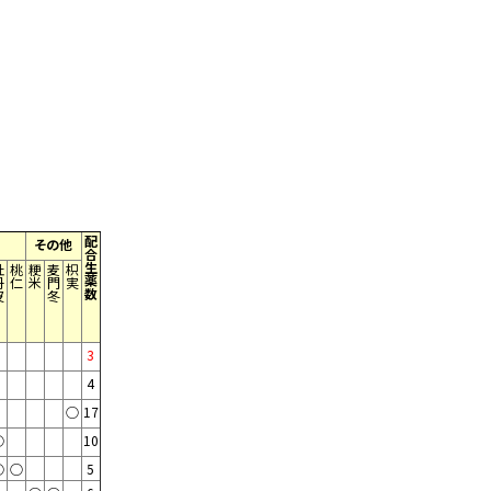
配
その他
合
生
牡
桃
粳
麦
枳
薬
丹
仁
米
門
実
数
皮
冬
3
4
○
17
○
10
○
○
5