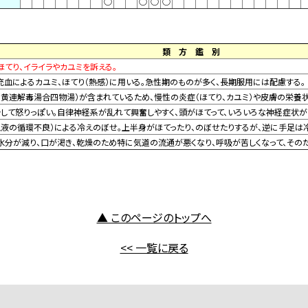
○
○
○
○
類方鑑別
ほてり、イライラやカユミを訴える。
充血によるカユミ、ほてり（熱感）に用いる。急性期のものが多く、長期服用には配慮する。
（黄連解毒湯合四物湯）が含まれているため、慢性の炎症（ほてり、カユミ）や皮膚の栄養
ラして怒りっぽい。自律神経系が乱れて興奮しやすく、頭がほてって、いろいろな神経症状が
血液の循環不良）による冷えのぼせ。上半身がほてったり、のぼせたりするが、逆に手足は冷
水分が減り、口が渇き、乾燥のため特に気道の流通が悪くなり、呼吸が苦しくなって、そのた
▲ このページのトップへ
<< 一覧に戻る