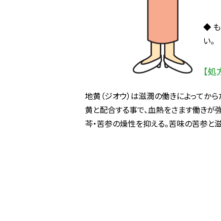
◆ 
い。
【処
地黄（ジオウ）は滋潤の働きによってから
黄と配合する事で、血熱をさます働きが強
芩・苦参の燥性を抑える。苦味の苦参と