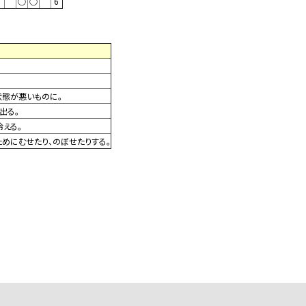
○
○
6
状態が悪いものに。
出る。
える。
めにむせたり、のぼせたりする。