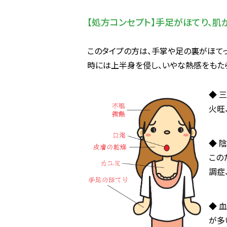
【処方コンセプト】手足がほてり、肌
このタイプの方は、手掌や足の裏がほてっ
時には上半身を侵し、いやな熱感をもた
◆ 
火旺
◆ 
この
調症
◆ 
が多