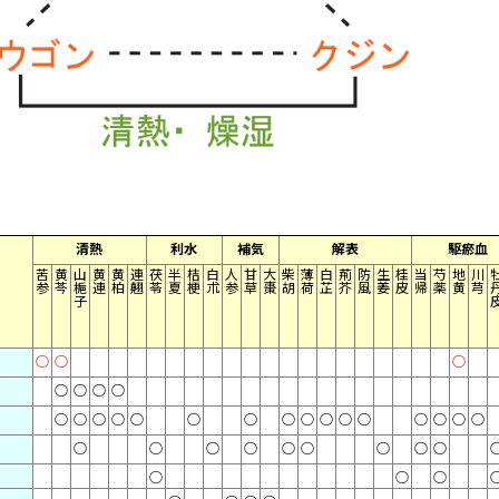
清熱
利水
補気
解表
駆瘀血
苦
黄
山
黄
黄
連
茯
半
桔
白
人
甘
大
柴
薄
白
荊
防
生
桂
当
芍
地
川
参
芩
梔
連
柏
翹
苓
夏
梗
朮
参
草
棗
胡
荷
芷
芥
風
姜
皮
帰
薬
黄
芎
子
○
○
○
○
○
○
○
○
○
○
○
○
○
○
○
○
○
○
○
○
○
○
○
○
○
○
○
○
○
○
○
○
○
○
○