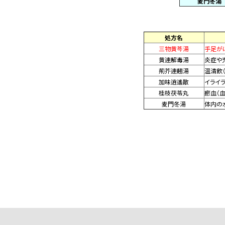
麦門冬湯
処方名
三物黄芩湯
手足が
黄連解毒湯
炎症や
荊芥連翹湯
温清飲
加味逍遙散
イライ
桂枝茯苓丸
瘀血（
麦門冬湯
体内の