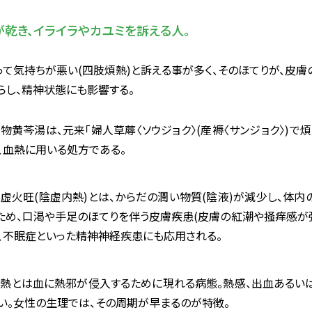
が乾き、イライラやカユミを訴える人。
て気持ちが悪い(四肢煩熱)と訴える事が多く、そのほてりが、皮
らし、精神状態にも影響する。
三物黄芩湯は、元来「婦人草蓐〈ソウジョク〉(産褥〈サンジョク〉)で
、血熱に用いる処方である。
陰虚火旺(陰虚内熱)とは、からだの潤い物質(陰液)が減少し、体内
ため、口渇や手足のほてりを伴う皮膚疾患(皮膚の紅潮や掻痒感が
、不眠症といった精神神経疾患にも応用される。
血熱とは血に熱邪が侵入するために現れる病態。熱感、出血あるい
い。女性の生理では、その周期が早まるのが特徴。