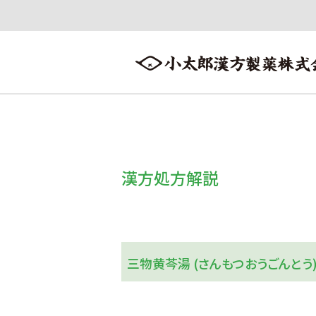
会社案内
漢方情報
製品情報
会社案内トップへ ≫
漢方情報トップへ ≫
製品情報トップへ ≫
漢方処方解説
三物黄芩湯 (さんもつおうごんとう