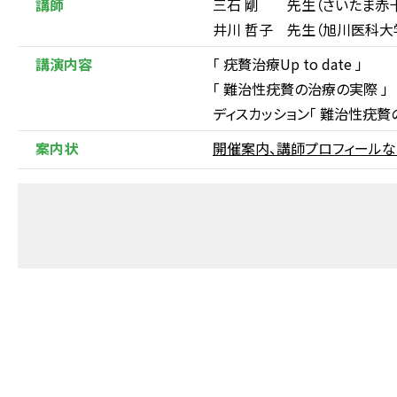
講師
三石 剛 先生（さいたま赤十
井川 哲子 先生（旭川医科大
講演内容
「 疣贅治療Up to date 」
「 難治性疣贅の治療の実際 」
ディスカッション「 難治性疣贅
案内状
開催案内、講師プロフィー